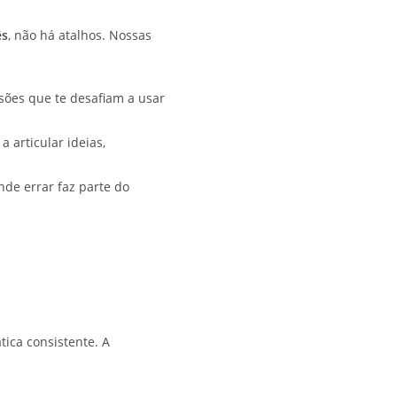
ês
, não há atalhos. Nossas
ssões que te desafiam a usar
 articular ideias,
nde errar faz parte do
ica consistente. A