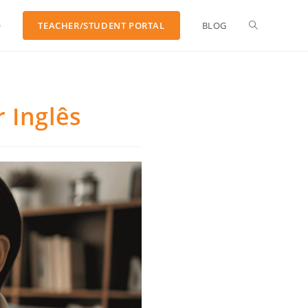
O
TEACHER/STUDENT PORTAL
BLOG
 Inglês