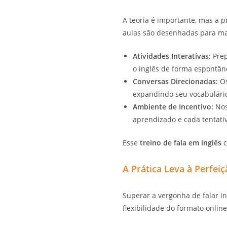
A teoria é importante, mas a p
aulas são desenhadas para ma
Atividades Interativas:
Prep
o inglês de forma espontân
Conversas Direcionadas:
Os
expandindo seu vocabulário
Ambiente de Incentivo:
Nos
aprendizado e cada tentativ
Esse
treino de fala em inglês
c
A Prática Leva à Perfeiç
Superar a vergonha de falar i
flexibilidade do formato onlin