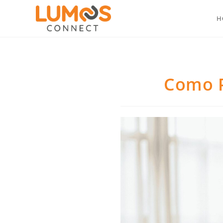
H
Como P