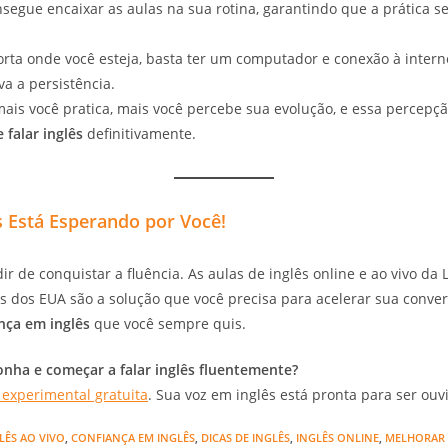
segue encaixar as aulas na sua rotina, garantindo que a prática s
ta onde você esteja, basta ter um computador e conexão à internet
va a persistência.
is você pratica, mais você percebe sua evolução, e essa percepçã
falar inglês
definitivamente.
s Está Esperando por Você!
ir de conquistar a fluência. As aulas de inglês online e ao vivo d
s dos EUA são a solução que você precisa para acelerar sua conve
nça em inglês
que você sempre quis.
nha e começar a falar inglês fluentemente?
 experimental gratuita
. Sua voz em inglês está pronta para ser ouv
LÊS AO VIVO
,
CONFIANÇA EM INGLÊS
,
DICAS DE INGLÊS
,
INGLÊS ONLINE
,
MELHORAR 