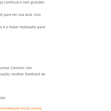
eja contínua e sem grandes
 para ter sua aula. Isso
o é o maior motivador para
a Lumos Connect com
rsação, receber feedback de
ida!
CONVERSAÇÃO INGLÊS ONLINE
,