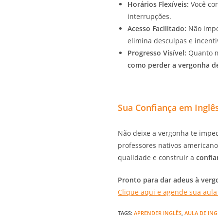
Horários Flexíveis:
Você con
interrupções.
Acesso Facilitado:
Não impor
elimina desculpas e incenti
Progresso Visível:
Quanto ma
como perder a vergonha de 
Sua Confiança em Inglê
Não deixe a vergonha te imped
professores nativos americano
qualidade e construir a
confia
Pronto para dar adeus à vergo
Clique aqui e agende sua aula
TAGS
:
APRENDER INGLÊS
,
AULA DE ING