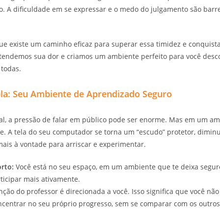
ho. A dificuldade em se expressar e o medo do julgamento são ba
que existe um caminho eficaz para superar essa timidez e conquist
tendemos sua dor e criamos um ambiente perfeito para você desc
todas.
a: Seu Ambiente de Aprendizado Seguro
nal, a pressão de falar em público pode ser enorme. Mas em um a
 A tela do seu computador se torna um “escudo” protetor, dimin
mais à vontade para arriscar e experimentar.
rto:
Você está no seu espaço, em um ambiente que te deixa segur
rticipar mais ativamente.
ção do professor é direcionada a você. Isso significa que você não
ncentrar no seu próprio progresso, sem se comparar com os outros