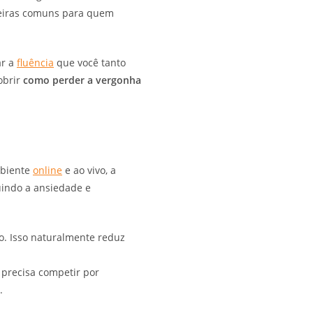
rreiras comuns para quem
ar a
fluência
que você tanto
obrir
como perder a vergonha
mbiente
online
e ao vivo, a
uindo a ansiedade e
o. Isso naturalmente reduz
 precisa competir por
.