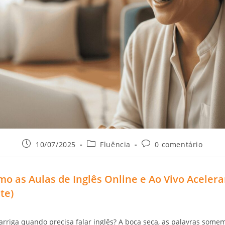
10/07/2025
Fluência
0 comentário
o as Aulas de Inglês Online e Ao Vivo Acele
te)
barriga quando precisa falar inglês? A boca seca, as palavras some