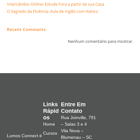
Intercâmbio Online: Estude Fora a partir da sua Casa
O Segredo da Fluência: Aula de Inglês com Nativo
Recent Comments
Nenhum comentário para mostrar.
Links
Entre Em
Rápid
Contato
Os
Rua Joinville, 791
Home
– Salas 3 e 4
Vila Nova –
Cursos
Lumos Connect é
Blumenau – SC