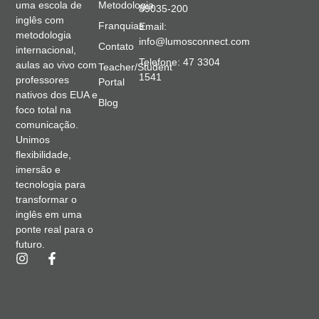
Metodologia
uma escola de
89035-200
inglês com
Franquias
Email:
metodologia
info@lumosconnect.com
Contato
internacional,
Telefone: 47 3304
aulas ao vivo com
Teacher/Student
1541
professores
Portal
nativos dos EUA e
Blog
foco total na
comunicação.
Unimos
flexibilidade,
imersão e
tecnologia para
transformar o
inglês em uma
ponte real para o
futuro.