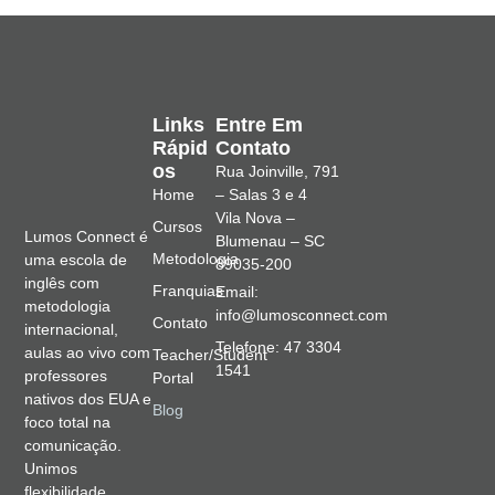
Links
Entre Em
Rápid
Contato
Os
Rua Joinville, 791
Home
– Salas 3 e 4
Vila Nova –
Cursos
Lumos Connect é
Blumenau – SC
Metodologia
uma escola de
89035-200
inglês com
Franquias
Email:
metodologia
info@lumosconnect.com
Contato
internacional,
Telefone: 47 3304
aulas ao vivo com
Teacher/Student
1541
professores
Portal
nativos dos EUA e
Blog
foco total na
comunicação.
Unimos
flexibilidade,