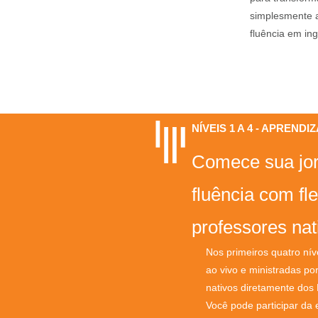
simplesmente a
fluência em ing
NÍVEIS 1 A 4 - APREND
Comece sua jo
fluência com fle
professores nat
Nos primeiros quatro nív
ao vivo e ministradas po
nativos diretamente dos
Você pode participar da