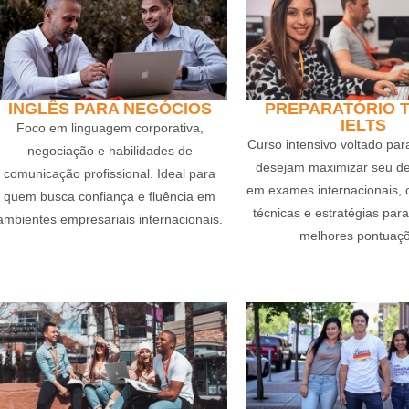
INGLÊS PARA NEGÓCIOS
PREPARATÓRIO T
IELTS
Foco em linguagem corporativa,
Curso intensivo voltado par
negociação e habilidades de
desejam maximizar seu 
comunicação profissional. Ideal para
em exames internacionais,
quem busca confiança e fluência em
técnicas e estratégias para
ambientes empresariais internacionais.
melhores pontuaçõ