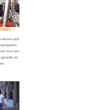
OEFL /
a alunos que
desempenho
 com foco em
 garantir as
es.