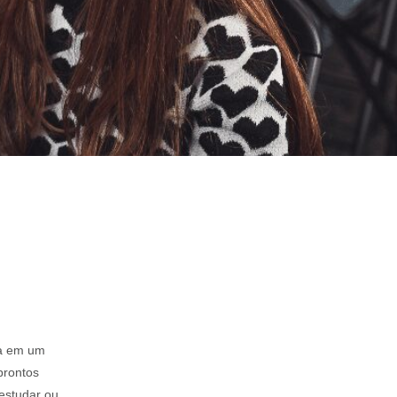
ça em um
prontos
 estudar ou