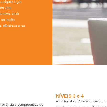
qualquer lugar,
 Com uma
erativa, você
 no inglês,
 eficiência e no
NÍVEIS 3 e 4
Você fortalecerá suas bases gram
 pronúncia e compreensão de