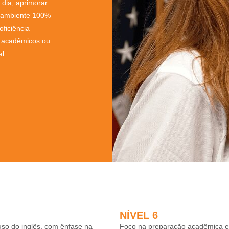
a dia, aprimorar
 ambiente 100%
oficiência
s acadêmicos ou
l.
NÍVEL 6
so do inglês, com ênfase na
Foco na preparação acadêmica e p