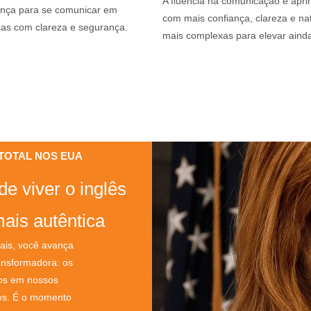
A fluência na comunicação é apri
iança para se comunicar em
com mais confiança, clareza e nat
cas com clareza e segurança.
mais complexas para elevar ainda
O TOTAL NOS EUA
e viver o inglês
ais autêntica
ciais, você avança
ansformadora: os
dos em nossos
os. É o momento