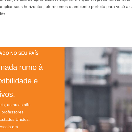
mpliar seus horizontes, oferecemos o ambiente perfeito para você alc
lês
IZADO NO SEU PAÍS
rnada rumo à
xibilidade e
ivos.
eis, as aulas são
r professores
 Estados Unidos.
 escola em