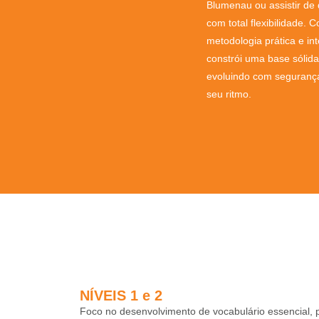
Blumenau ou assistir de 
com total flexibilidade.
metodologia prática e int
constrói uma base sólida
evoluindo com segurança,
seu ritmo.
NÍVEIS 1 e 2
Foco no desenvolvimento de vocabulário essencial,