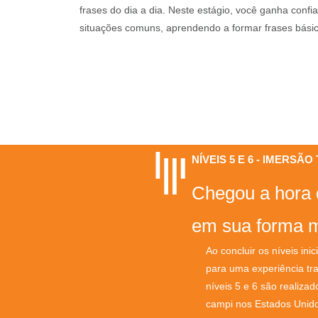
frases do dia a dia. Neste estágio, você ganha conf
situações comuns, aprendendo a formar frases bási
NÍVEIS 5 E 6 - IMERSÃ
Chegou a hora d
em sua forma m
Ao concluir os níveis ini
para uma experiência tr
níveis 5 e 6 são realiza
campi nos Estados Unid