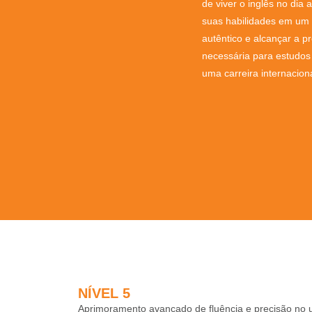
de viver o inglês no dia 
suas habilidades em um
autêntico e alcançar a pr
necessária para estudo
uma carreira internaciona
NÍVEL 5
Aprimoramento avançado de fluência e precisão no u