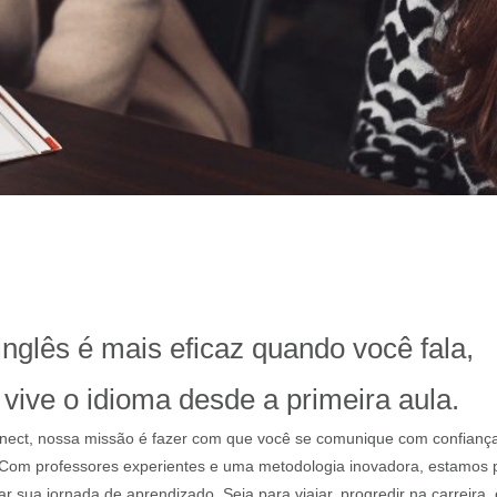
nglês é mais eficaz quando você fala,
 vive o idioma desde a primeira aula.
ect, nossa missão é fazer com que você se comunique com confian
Com professores experientes e uma metodologia inovadora, estamos 
r sua jornada de aprendizado. Seja para viajar, progredir na carreira,