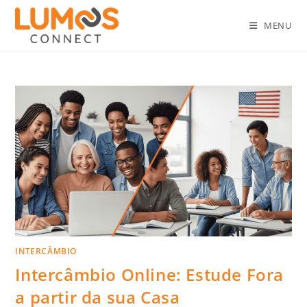
MENU
INTERCÂMBIO
Intercâmbio Online: Estude Fora
a partir da sua Casa