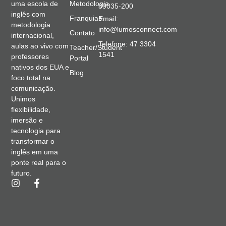
Metodologia
uma escola de
89035-200
inglês com
Franquias
Email:
metodologia
info@lumosconnect.com
Contato
internacional,
Telefone: 47 3304
aulas ao vivo com
Teacher/Student
1541
professores
Portal
nativos dos EUA e
Blog
foco total na
comunicação.
Unimos
flexibilidade,
imersão e
tecnologia para
transformar o
inglês em uma
ponte real para o
futuro.