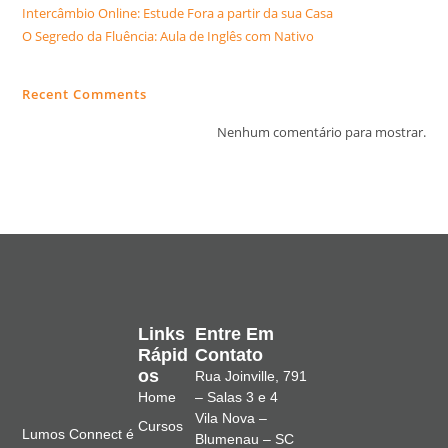
Intercâmbio Online: Estude Fora a partir da sua Casa
O Segredo da Fluência: Aula de Inglês com Nativo
Recent Comments
Nenhum comentário para mostrar.
Links
Entre Em
Rápid
Contato
Os
Rua Joinville, 791
Home
– Salas 3 e 4
Vila Nova –
Cursos
Lumos Connect é
Blumenau – SC