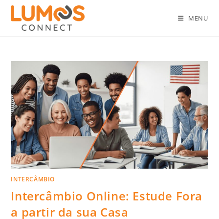
MENU
INTERCÂMBIO
Intercâmbio Online: Estude Fora
a partir da sua Casa