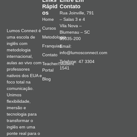
Rápid
Contato
Os
Rua Joinville, 791
Home
– Salas 3 e 4
Vila Nova –
Cursos
Lumos Connect é
Blumenau – SC
Metodologia
uma escola de
89035-200
inglês com
Franquias
Email:
metodologia
info@lumosconnect.com
Contato
internacional,
Telefone: 47 3304
aulas ao vivo com
Teacher/Student
1541
professores
Portal
nativos dos EUA e
Blog
foco total na
comunicação.
Unimos
flexibilidade,
imersão e
tecnologia para
transformar o
inglês em uma
ponte real para o