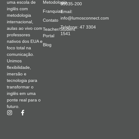
Metodologia
uma escola de
89035-200
inglês com
Franquias
Email:
metodologia
info@lumosconnect.com
Contato
internacional,
Telefone: 47 3304
aulas ao vivo com
Teacher/Student
1541
professores
Portal
nativos dos EUA e
Blog
foco total na
comunicação.
Unimos
flexibilidade,
imersão e
tecnologia para
transformar o
inglês em uma
ponte real para o
futuro.