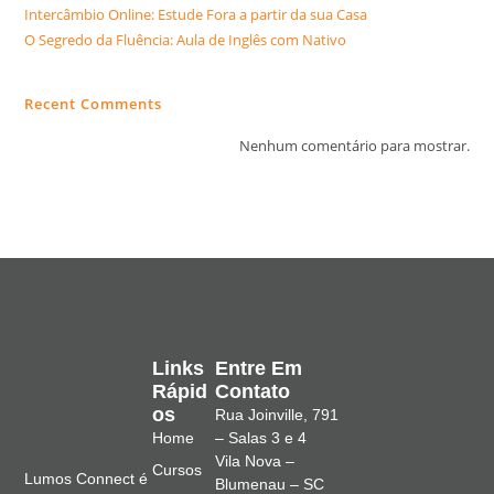
Intercâmbio Online: Estude Fora a partir da sua Casa
O Segredo da Fluência: Aula de Inglês com Nativo
Recent Comments
Nenhum comentário para mostrar.
Links
Entre Em
Rápid
Contato
Os
Rua Joinville, 791
Home
– Salas 3 e 4
Vila Nova –
Cursos
Lumos Connect é
Blumenau – SC