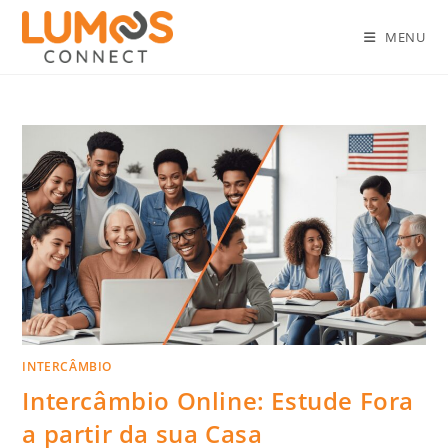
MENU
INTERCÂMBIO
Intercâmbio Online: Estude Fora
a partir da sua Casa