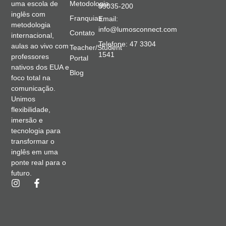
Metodologia
uma escola de
89035-200
inglês com
Franquias
Email:
metodologia
info@lumosconnect.com
Contato
internacional,
Telefone: 47 3304
aulas ao vivo com
Teacher/Student
1541
professores
Portal
nativos dos EUA e
Blog
foco total na
comunicação.
Unimos
flexibilidade,
imersão e
tecnologia para
transformar o
inglês em uma
ponte real para o
futuro.