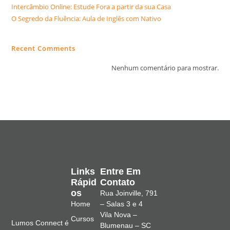
Intercâmbio Online: Estude Fora a partir da sua Casa
O Segredo da Fluência: Aula de Inglês com Nativo
Recent Comments
Nenhum comentário para mostrar.
Links
Entre Em
Rápid
Contato
Os
Rua Joinville, 791
Home
– Salas 3 e 4
Vila Nova –
Cursos
Lumos Connect é
Blumenau – SC